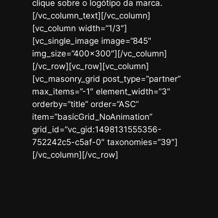
clique sobre o logótipo da marca.
[/vc_column_text][/vc_column]
[vc_column width=”1/3″]
[vc_single_image image=”845″
img_size=”400×300″][/vc_column]
[/vc_row][vc_row][vc_column]
[vc_masonry_grid post_type=”partner”
max_items=”-1″ element_width=”3″
orderby=”title” order=”ASC”
item=”basicGrid_NoAnimation”
grid_id=”vc_gid:1498131555356-
752242c5-c5af-0″ taxonomies=”39″]
[/vc_column][/vc_row]