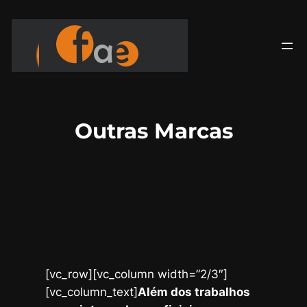
Saltar
para
o
conteúdo
Outras Marcas
[vc_row][vc_column width=”2/3″]
[vc_column_text]
Além dos trabalhos